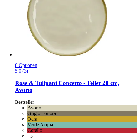
8 Optionen
5.0 (3)
Rose & Tulipani
Concerto -​ Teller 20 cm,
Avorio
Bestseller
Avorio
Grigio Tortora
Ocra
Verde Acqua
Corallo
+3