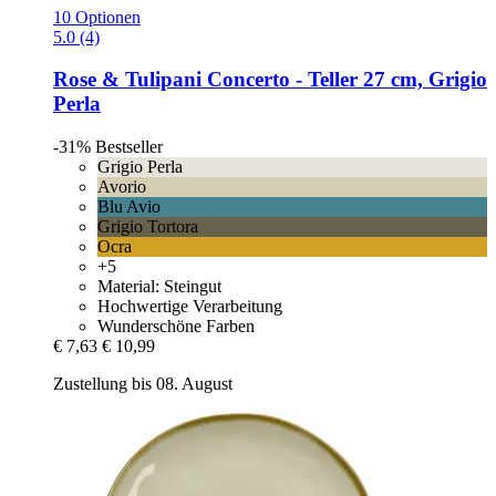
10 Optionen
5.0 (4)
Rose & Tulipani
Concerto -​ Teller 27 cm, Grigio
Perla
-31%
Bestseller
Grigio Perla
Avorio
Blu Avio
Grigio Tortora
Ocra
+5
Material: Steingut
Hochwertige Verarbeitung
Wunderschöne Farben
€ 7,63
€ 10,99
Zustellung bis 08. August