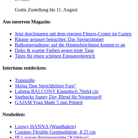
Gratis Zustellung bis 11. August
Aus unserem Magazin:
Jetzt durchstarten mit dem eigenen Fitness-Center im Garten
Räume genauer betrachtet: Das Speisezimmer
Balkongestaltung: auf die Himmelsrichtung kommt es an
Deko & warme Farben gegen triste Tage
Tipps für einen schönen Eingangsbereich
Interismo entdecken:
Tranquillo
Sköna Ting Streichhölzer Farn"
Lafuma BALCONY Klapptisch 70x64 cm
Starbucks Sunny Day Blend für Nespresso®
GAIAM Yoga Matte 5 mm Printed
Neuheiten:
Loowy HANNA (Wandhaken)
Cuisipro Flexible Gemüsebürste, 8,25 cm
IB Laursen Papierserviette "Kürbisse"