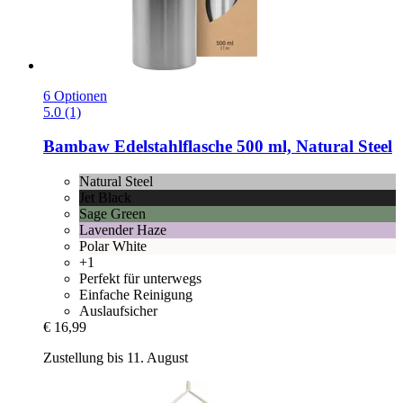
6 Optionen
5.0 (1)
Bambaw
Edelstahlflasche 500 ml, Natural Steel
Natural Steel
Jet Black
Sage Green
Lavender Haze
Polar White
+1
Perfekt für unterwegs
Einfache Reinigung
Auslaufsicher
€ 16,99
Zustellung bis 11. August