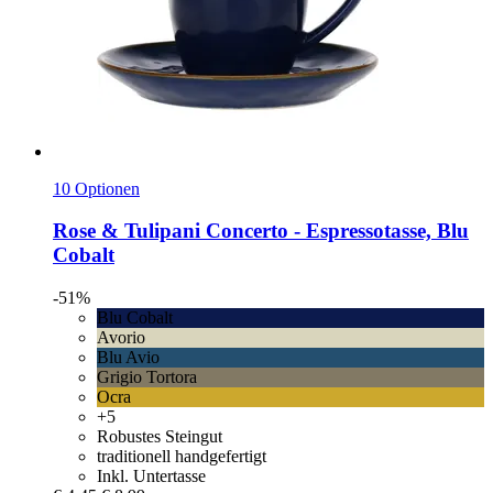
10 Optionen
Rose & Tulipani
Concerto -​ Espressotasse, Blu
Cobalt
-51%
Blu Cobalt
Avorio
Blu Avio
Grigio Tortora
Ocra
+5
Robustes Steingut
traditionell handgefertigt
Inkl. Untertasse