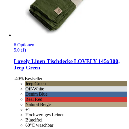
6 Optionen
5.0 (1)
Lovely Linen
Tischdecke LOVELY 145x300,
Jeep Green
-40%
Bestseller
Jeep Green
Off-White
Denim Blue
Real Red
Natural Beige
+1
Hochwertiges Leinen
Bügelfrei
60°C waschbar