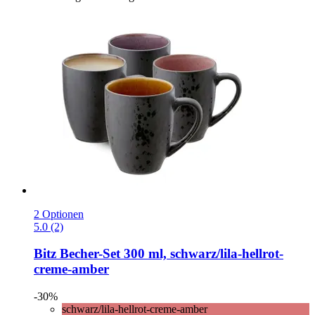
2 Optionen
5.0 (2)
Bitz
Becher-​Set 300 ml, schwarz/lila-​hellrot-​
creme-​amber
-30%
schwarz/lila-hellrot-creme-amber