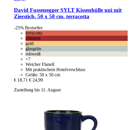
David Fussenegger
SYLT Kissenhülle uni mit
Zierstich, 50 x 50 cm, terracotta
-25%
Bestseller
terracotta
chinarot
gold
glasgrün
rohweiß
+7
Weicher Flanell
Mit praktischem Hotelverschluss
Größe: 50 x 50 cm
€ 18,71
€ 24,99
Zustellung bis 11. August