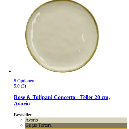
8 Optionen
5.0 (3)
Rose & Tulipani
Concerto -​ Teller 20 cm,
Avorio
Bestseller
Avorio
Grigio Tortora