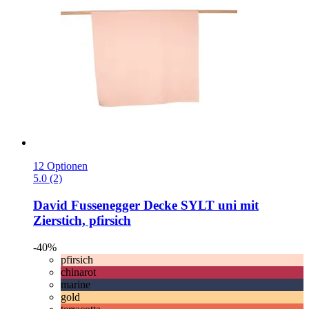
12 Optionen
5.0 (2)
David Fussenegger
Decke SYLT uni mit
Zierstich, pfirsich
-40%
pfirsich
chinarot
marine
gold