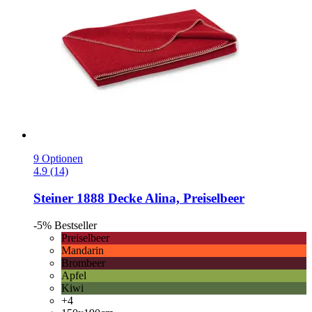
9 Optionen
4.9 (14)
Steiner 1888
Decke Alina, Preiselbeer
-5%
Bestseller
Preiselbeer
Mandarin
Brombeer
Apfel
Kiwi
+4