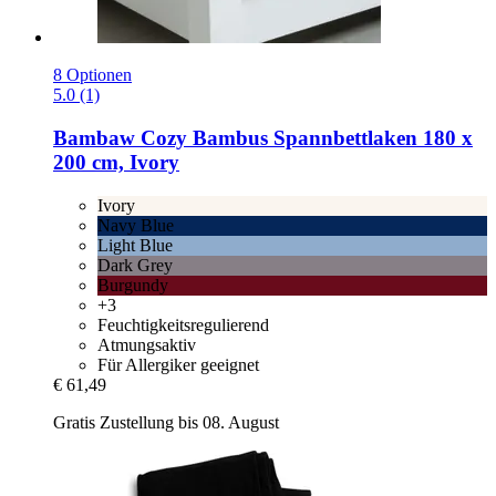
8 Optionen
5.0 (1)
Bambaw Cozy
Bambus Spannbettlaken 180 x
200 cm, Ivory
Ivory
Navy Blue
Light Blue
Dark Grey
Burgundy
+3
Feuchtigkeitsregulierend
Atmungsaktiv
Für Allergiker geeignet
€ 61,49
Gratis Zustellung bis 08. August