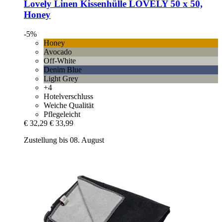
Lovely Linen
Kissenhülle LOVELY 50 x 50,
Honey
-5%
Honey
Avocado
Off-White
Denim Blue
Light Grey
+4
Hotelverschluss
Weiche Qualität
Pflegeleicht
€ 32,29
€ 33,99
Zustellung bis 08. August