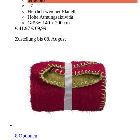
terracotta
+7
Herrlich weicher Flanell
Hohe Atmungsaktivität
Größe: 140 x 200 cm
€ 41,97
€ 69,99
Zustellung bis 08. August
8 Optionen