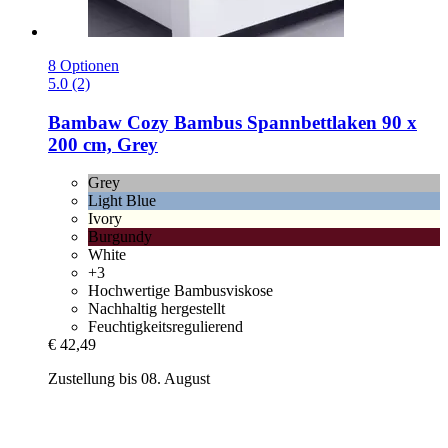
8 Optionen
5.0 (2)
Bambaw Cozy
Bambus Spannbettlaken 90 x
200 cm, Grey
Grey
Light Blue
Ivory
Burgundy
White
+3
Hochwertige Bambusviskose
Nachhaltig hergestellt
Feuchtigkeitsregulierend
€ 42,49
Zustellung bis 08. August