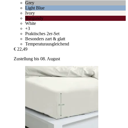
Grey
Light Blue
Ivory
Burgundy
White
+3
Praktisches 2er-Set
Besonders zart & glatt
Temperaturausgleichend
€ 22,49
Zustellung bis 08. August