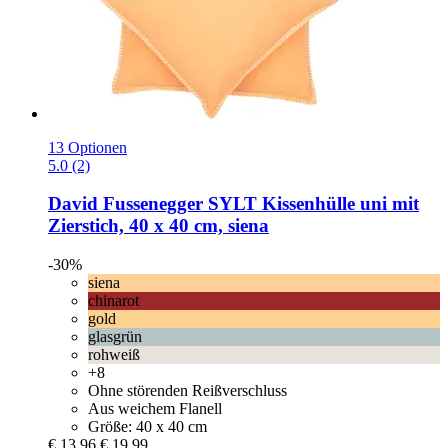
13 Optionen
5.0 (2)
David Fussenegger
SYLT Kissenhülle uni mit
Zierstich, 40 x 40 cm, siena
-30%
siena
chinarot
gold
glasgrün
rohweiß
+8
Ohne störenden Reißverschluss
Aus weichem Flanell
Größe: 40 x 40 cm
€ 13,96
€ 19,99