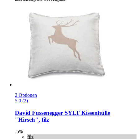
2 Optionen
5.0 (2)
David Fussenegger
SYLT Kissenhülle
"Hirsch", filz
-5%
filz