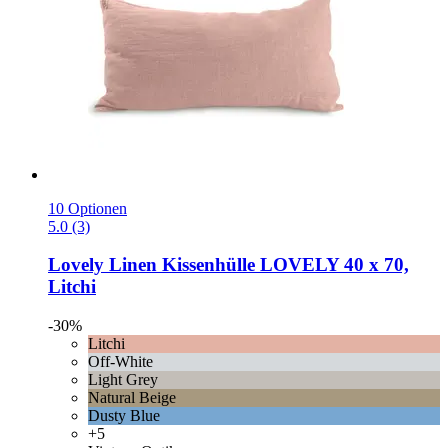
10 Optionen
5.0 (3)
Lovely Linen
Kissenhülle LOVELY 40 x 70,
Litchi
-30%
Litchi
Off-White
Light Grey
Natural Beige
Dusty Blue
+5