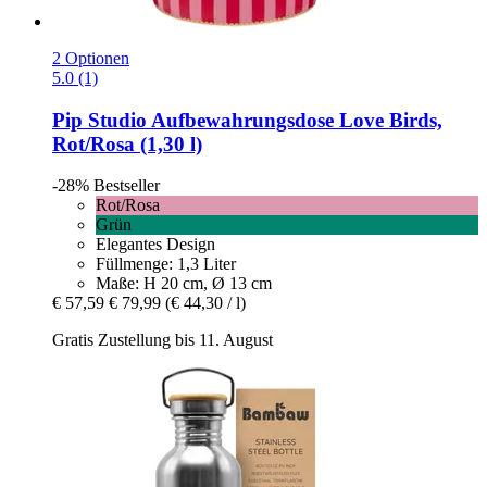
2 Optionen
5.0 (1)
Pip Studio
Aufbewahrungsdose Love Birds,
Rot/Rosa (1,30 l)
-28%
Bestseller
Rot/Rosa
Grün
Elegantes Design
Füllmenge: 1,3 Liter
Maße: H 20 cm, Ø 13 cm
€ 57,59
€ 79,99
(€ 44,30 / l)
Gratis Zustellung bis 11. August