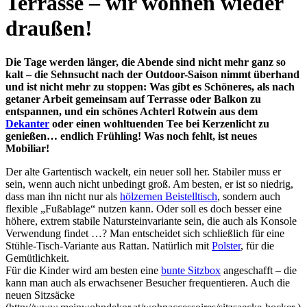
Terrasse – wir wohnen wieder
draußen!
Die Tage werden länger, die Abende sind nicht mehr ganz so
kalt – die Sehnsucht nach der Outdoor-Saison nimmt überhand
und ist nicht mehr zu stoppen: Was gibt es Schöneres, als nach
getaner Arbeit gemeinsam auf Terrasse oder Balkon zu
entspannen, und ein schönes Achterl Rotwein aus dem
Dekanter
oder einen wohltuenden Tee bei Kerzenlicht zu
genießen… endlich Frühling! Was noch fehlt, ist neues
Mobiliar!
Der alte Gartentisch wackelt, ein neuer soll her. Stabiler muss er
sein, wenn auch nicht unbedingt groß. Am besten, er ist so niedrig,
dass man ihn nicht nur als
hölzernen Beistelltisch
, sondern auch
flexible „Fußablage“ nutzen kann. Oder soll es doch besser eine
höhere, extrem stabile Natursteinvariante sein, die auch als Konsole
Verwendung findet …? Man entscheidet sich schließlich für eine
Stühle-Tisch-Variante aus Rattan. Natürlich mit
Polster
, für die
Gemütlichkeit.
Für die Kinder wird am besten eine
bunte Sitzbox
angeschafft – die
kann man auch als erwachsener Besucher frequentieren. Auch die
neuen Sitzsäcke