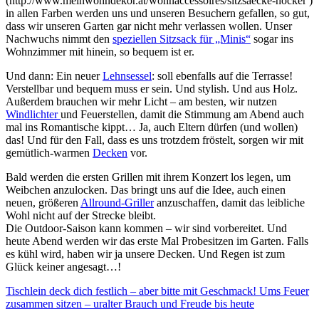
(http://www.meinwohndekor.at/wohnaccessoires/sitzsaecke-hocker )
in allen Farben werden uns und unseren Besuchern gefallen, so gut,
dass wir unseren Garten gar nicht mehr verlassen wollen. Unser
Nachwuchs nimmt den
speziellen Sitzsack für „Minis“
sogar ins
Wohnzimmer mit hinein, so bequem ist er.
Und dann: Ein neuer
Lehnsessel
: soll ebenfalls auf die Terrasse!
Verstellbar und bequem muss er sein. Und stylish. Und aus Holz.
Außerdem brauchen wir mehr Licht – am besten, wir nutzen
Windlichter
und Feuerstellen, damit die Stimmung am Abend auch
mal ins Romantische kippt… Ja, auch Eltern dürfen (und wollen)
das! Und für den Fall, dass es uns trotzdem fröstelt, sorgen wir mit
gemütlich-warmen
Decken
vor.
Bald werden die ersten Grillen mit ihrem Konzert los legen, um
Weibchen anzulocken. Das bringt uns auf die Idee, auch einen
neuen, größeren
Allround-Griller
anzuschaffen, damit das leibliche
Wohl nicht auf der Strecke bleibt.
Die Outdoor-Saison kann kommen – wir sind vorbereitet. Und
heute Abend werden wir das erste Mal Probesitzen im Garten. Falls
es kühl wird, haben wir ja unsere Decken. Und Regen ist zum
Glück keiner angesagt…!
Tischlein deck dich festlich – aber bitte mit Geschmack!
Ums Feuer
zusammen sitzen – uralter Brauch und Freude bis heute