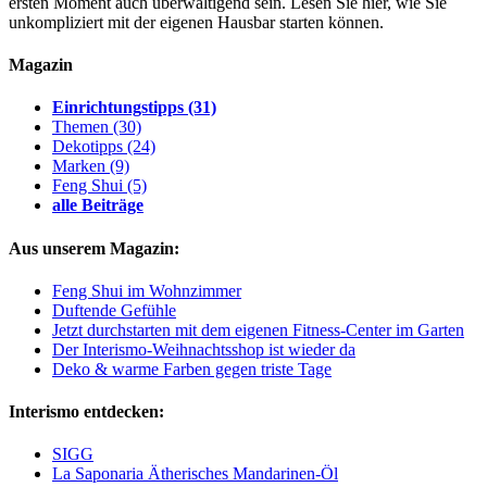
ersten Moment auch überwältigend sein. Lesen Sie hier, wie Sie
unkompliziert mit der eigenen Hausbar starten können.
Magazin
Einrichtungstipps
(31)
Themen
(30)
Dekotipps
(24)
Marken
(9)
Feng Shui
(5)
alle Beiträge
Aus unserem Magazin:
Feng Shui im Wohnzimmer
Duftende Gefühle
Jetzt durchstarten mit dem eigenen Fitness-Center im Garten
Der Interismo-Weihnachtsshop ist wieder da
Deko & warme Farben gegen triste Tage
Interismo entdecken:
SIGG
La Saponaria Ätherisches Mandarinen-Öl