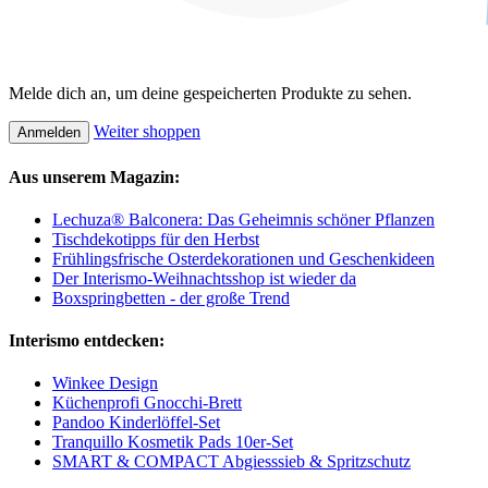
Melde dich an, um deine gespeicherten Produkte zu sehen.
Weiter shoppen
Anmelden
Aus unserem Magazin:
Lechuza® Balconera: Das Geheimnis schöner Pflanzen
Tischdekotipps für den Herbst
Frühlingsfrische Osterdekorationen und Geschenkideen
Der Interismo-Weihnachtsshop ist wieder da
Boxspringbetten - der große Trend
Interismo entdecken:
Winkee Design
Küchenprofi Gnocchi-Brett
Pandoo Kinderlöffel-Set
Tranquillo Kosmetik Pads 10er-Set
SMART & COMPACT Abgiesssieb & Spritzschutz