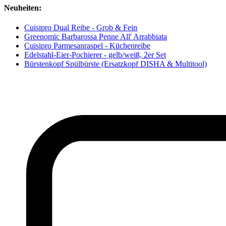
Neuheiten:
Cuisipro Dual Reibe - Grob & Fein
Greenomic Barbarossa Penne All' Arrabbiata
Cuisipro Parmesanraspel - Küchenreibe
Edelstahl-Eier-Pochierer - gelb/weiß, 2er Set
Bürstenkopf Spülbürste (Ersatzkopf DISHA & Multitool)