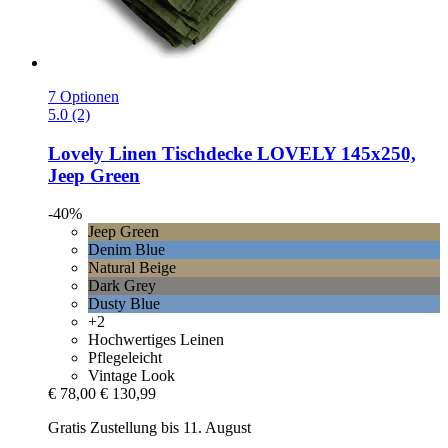
7 Optionen
5.0 (2)
Lovely Linen
Tischdecke LOVELY 145x250,
Jeep Green
-40%
Jeep Green
Denim Blue
Natural Beige
Dark Grey
Dusty Blue
+2
Hochwertiges Leinen
Pflegeleicht
Vintage Look
€ 78,00
€ 130,99
Gratis Zustellung bis 11. August