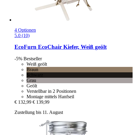
4 Optionen
5.0 (10)
EcoFurn
EcoChair Kiefer, Weiß geölt
-5%
Bestseller
Weiß geölt
Braun
Schwarz
Grau
Geölt
Verstellbar in 2 Positionen
Montage mittels Hanfseil
€ 132,99
€ 139,99
Zustellung bis 11. August