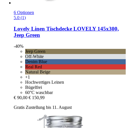
6 Optionen
5.0 (1)
Lovely Linen
Tischdecke LOVELY 145x300,
Jeep Green
-40%
Jeep Green
Off-White
Denim Blue
Real Red
Natural Beige
+1
Hochwertiges Leinen
Bügelfrei
60°C waschbar
€ 90,00
€ 150,99
Gratis Zustellung bis 11. August