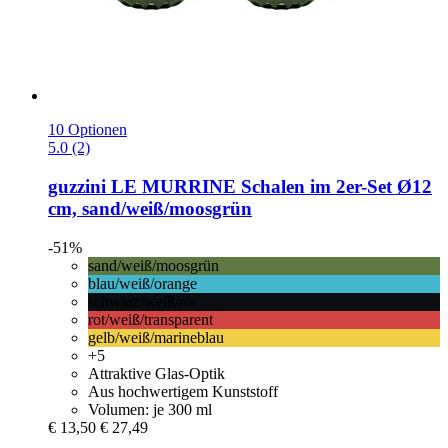
10 Optionen
5.0 (2)
guzzini
LE MURRINE Schalen im 2er-​Set Ø12
cm, sand/weiß/moosgrün
-51%
sand/weiß/moosgrün
blau/weiß/orange
schwarz/weiß/rot
rot/weiß/transparent
gelb/weiß/marineblau
+5
Attraktive Glas-Optik
Aus hochwertigem Kunststoff
Volumen: je 300 ml
€ 13,50
€ 27,49