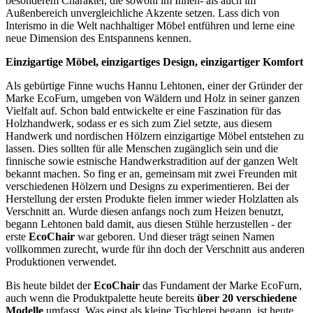
besonderem Charakter, die sowohl im Innen- als auch im
Außenbereich unvergleichliche Akzente setzen. Lass dich von
Interismo in die Welt nachhaltiger Möbel entführen und lerne eine
neue Dimension des Entspannens kennen.
Einzigartige Möbel, einzigartiges Design, einzigartiger Komfort
Als gebürtige Finne wuchs Hannu Lehtonen, einer der Gründer der
Marke EcoFurn, umgeben von Wäldern und Holz in seiner ganzen
Vielfalt auf. Schon bald entwickelte er eine Faszination für das
Holzhandwerk, sodass er es sich zum Ziel setzte, aus diesem
Handwerk und nordischen Hölzern einzigartige Möbel entstehen zu
lassen. Dies sollten für alle Menschen zugänglich sein und die
finnische sowie estnische Handwerkstradition auf der ganzen Welt
bekannt machen. So fing er an, gemeinsam mit zwei Freunden mit
verschiedenen Hölzern und Designs zu experimentieren. Bei der
Herstellung der ersten Produkte fielen immer wieder Holzlatten als
Verschnitt an. Wurde diesen anfangs noch zum Heizen benutzt,
begann Lehtonen bald damit, aus diesen Stühle herzustellen - der
erste
EcoChair
war geboren. Und dieser trägt seinen Namen
vollkommen zurecht, wurde für ihn doch der Verschnitt aus anderen
Produktionen verwendet.
Bis heute bildet der
EcoChair
das Fundament der Marke EcoFurn,
auch wenn die Produktpalette heute bereits
über 20 verschiedene
Modelle
umfasst. Was einst als kleine Tischlerei begann, ist heute