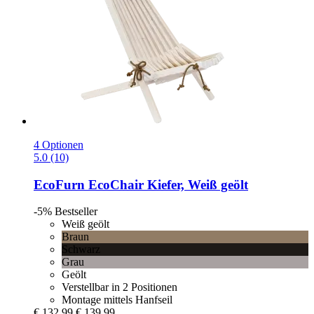
4 Optionen
5.0 (10)
EcoFurn
EcoChair Kiefer, Weiß geölt
-5%
Bestseller
Weiß geölt
Braun
Schwarz
Grau
Geölt
Verstellbar in 2 Positionen
Montage mittels Hanfseil
€ 132,99
€ 139,99