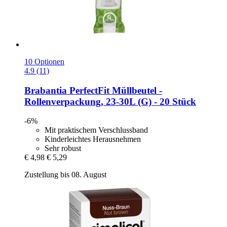
10 Optionen
4.9 (11)
Brabantia
PerfectFit Müllbeutel -​
Rollenverpackung, 23-​30L (G) -​ 20 Stück
-6%
Mit praktischem Verschlussband
Kinderleichtes Herausnehmen
Sehr robust
€ 4,98
€ 5,29
Zustellung bis 08. August