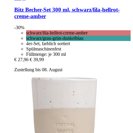
Bitz
Becher-​Set 300 ml, schwarz/lila-​hellrot-​
creme-​amber
-30%
schwarz/lila-hellrot-creme-amber
schwarz/grau-grün-dunkelblau
4er-Set, farblich sortiert
Spülmaschinenfest
Füllmenge: je 300 ml
€ 27,96
€ 39,99
Zustellung bis 08. August