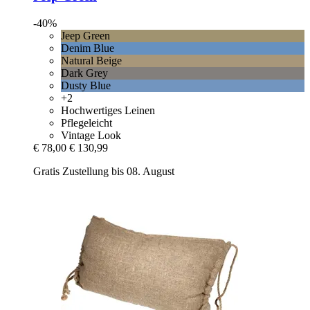
-40%
Jeep Green
Denim Blue
Natural Beige
Dark Grey
Dusty Blue
+2
Hochwertiges Leinen
Pflegeleicht
Vintage Look
€ 78,00
€ 130,99
Gratis Zustellung bis 08. August