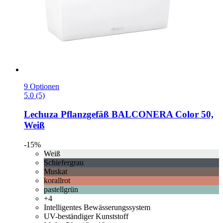
9 Optionen
5.0 (5)
Lechuza
Pflanzgefäß BALCONERA Color 50,
Weiß
-15%
Weiß
Schiefergrau
Muskat
korallrot
pastellgrün
+4
Intelligentes Bewässerungssystem
UV-beständiger Kunststoff