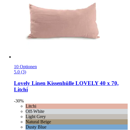
10 Optionen
5.0 (3)
Lovely Linen
Kissenhülle LOVELY 40 x 70,
Litchi
-30%
Litchi
Off-White
Light Grey
Natural Beige
Dusty Blue