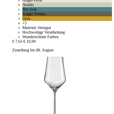
Grigio Perla
Avorio
Blu Avio
Grigio Tortora
Ocra
+5
Material: Steingut
Hochwertige Verarbeitung
Wunderschöne Farben
€ 7,63
€ 10,99
Zustellung bis 08. August