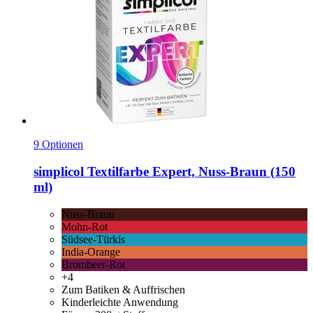
9 Optionen
simplicol
Textilfarbe Expert, Nuss-​Braun (150
ml)
Nuss-Braun
Mohn-Rot
Südsee-Türkis
India-Orange
Brombeer-Rot
+4
Zum Batiken & Auffrischen
Kinderleichte Anwendung