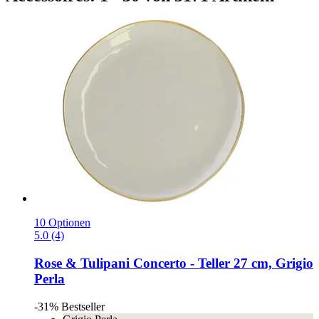
10 Optionen
5.0 (4)
Rose & Tulipani
Concerto -​ Teller 27 cm, Grigio
Perla
-31%
Bestseller