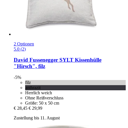
2 Optionen
5.0 (2)
David Fussenegger
SYLT Kissenhülle
"Hirsch", filz
-5%
filz
anthrazit
Herrlich weich
Ohne Reißverschluss
Größe: 50 x 50 cm
€ 28,45
€ 29,99
Zustellung bis 11. August