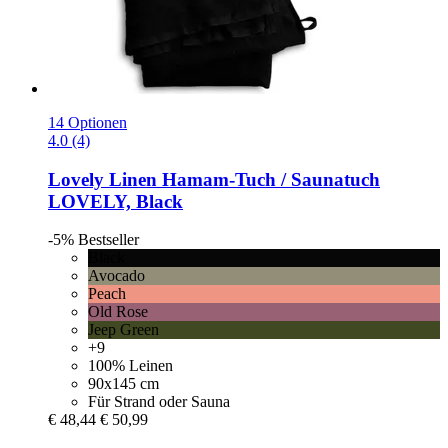
14 Optionen
4.0 (4)
Lovely Linen
Hamam-​Tuch / Saunatuch
LOVELY, Black
-5%
Bestseller
Black
Avocado
Peach
Old Rose
Jeep Green
+9
100% Leinen
90x145 cm
Für Strand oder Sauna
€ 48,44
€ 50,99