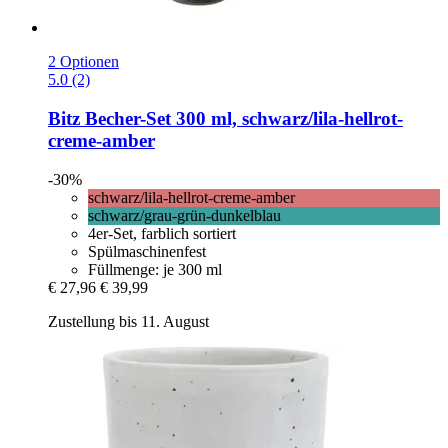
2 Optionen
5.0 (2)
Bitz
Becher-​Set 300 ml, schwarz/lila-​hellrot-​
creme-​amber
-30%
schwarz/lila-hellrot-creme-amber
schwarz/grau-grün-dunkelblau
4er-Set, farblich sortiert
Spülmaschinenfest
Füllmenge: je 300 ml
€ 27,96
€ 39,99
Zustellung bis 11. August