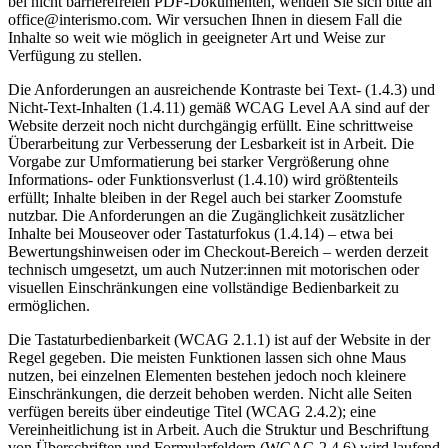
bei nicht barrierefreien PDF-Dokumenten, wenden Sie sich bitte an
office@interismo.com. Wir versuchen Ihnen in diesem Fall die
Inhalte so weit wie möglich in geeigneter Art und Weise zur
Verfügung zu stellen.
Die Anforderungen an ausreichende Kontraste bei Text- (1.4.3) und
Nicht-Text-Inhalten (1.4.11) gemäß WCAG Level AA sind auf der
Website derzeit noch nicht durchgängig erfüllt. Eine schrittweise
Überarbeitung zur Verbesserung der Lesbarkeit ist in Arbeit. Die
Vorgabe zur Umformatierung bei starker Vergrößerung ohne
Informations- oder Funktionsverlust (1.4.10) wird größtenteils
erfüllt; Inhalte bleiben in der Regel auch bei starker Zoomstufe
nutzbar. Die Anforderungen an die Zugänglichkeit zusätzlicher
Inhalte bei Mouseover oder Tastaturfokus (1.4.14) – etwa bei
Bewertungshinweisen oder im Checkout-Bereich – werden derzeit
technisch umgesetzt, um auch Nutzer:innen mit motorischen oder
visuellen Einschränkungen eine vollständige Bedienbarkeit zu
ermöglichen.
Die Tastaturbedienbarkeit (WCAG 2.1.1) ist auf der Website in der
Regel gegeben. Die meisten Funktionen lassen sich ohne Maus
nutzen, bei einzelnen Elementen bestehen jedoch noch kleinere
Einschränkungen, die derzeit behoben werden. Nicht alle Seiten
verfügen bereits über eindeutige Titel (WCAG 2.4.2); eine
Vereinheitlichung ist in Arbeit. Auch die Struktur und Beschriftung
von Überschriften und Formularfeldern (WCAG 2.4.6) wird laufend