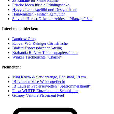
28 Einfälle für kleine Räume
Frische Ideen für die Frühlingsdeko
Hygge: Lebensgefühl und Design-Trend
Hängematten - einfach gemütlich
Stilvolle Herbst-Deko mit zeitlosen Pflanzgefäßen
Interismo entdecken:
Bambaw Cozy
Ecover WC-Reiniger Citrusfrische
Bialetti Espressobecher 6-teilig
Brabantia ReNew Toilettenpapierständer
Winkee Tischleuchte "Charlie"
Neuheiten:
Mini Koch- & Servierzange, Edelstahl, 18 cm
IB Laursen Vase Weidengeflecht
IB Laursen Papierservietten "Spätsommerstrauß"
Flexa WHITE Einzelbett mit Schubladen
Gozney Venture Placement Peel