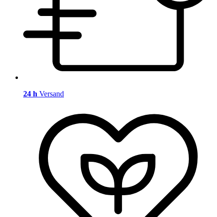
24 h
Versand