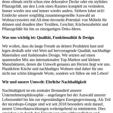
denn oftmals reicht schon eine dekorative Decke oder ein stylishes
Pflanzgefäß, um den Look eines Raumes komplett zu verändern.
Immer wieder neu und immer wieder anders. Stöbern lohnt sich!
Entdecke unsere sorgfältig zusammengestellte Auswahl an
Wohnaccessoires mit All-time-favourite-Potential: von Möbeln für
drinnen und draußen über Textilien, Geschirr, Küchenzubehör und
Pflanzgefäße bis hin zu einzigartigen Deko-Ideen.
Was uns wichtig ist: Qualität, Funktionalität & Design
Wir wollen, dass du lange Freude an deinen Produkten hast und
legen deshalb sehr viel Wert auf hervorragende Qualität, nachhaltige
Materialien und funktionales Design. Wir setzten auf einen
spannenden Mix aus internationalen Top-Marken und kleinen
Manufakturen, denen die Umwelt genauso am Herzen liegt wie uns.
Plastikfreie Küche und nachhaltiges Wohnen sind daher für uns
nicht nur schön klingende Worte, sondern wir füllen sie mit Leben!
Wir und unsere Umwelt: Ehrliche Nachhaltigkeit
Nachhaltigkeit ist ein zentraler Bestandteil unserer
Unternehmensphilosophie – angefangen bei der Auswahl unserer
Lebensmittel bis hin zur eigenständigen Energiegewinnung. Als Teil
der niceshops-Gruppe sind wir seit 2018 besonders stolz darauf,
unsere Umweltauswirkungen weitestgehend zu minimieren. Dies