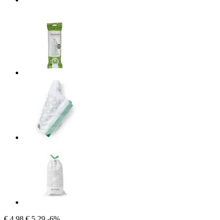
€ 4,98
€ 5,29
-6%