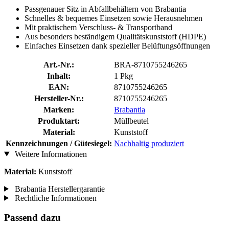
Passgenauer Sitz in Abfallbehältern von Brabantia
Schnelles & bequemes Einsetzen sowie Herausnehmen
Mit praktischem Verschluss- & Transportband
Aus besonders beständigem Qualitätskunststoff (HDPE)
Einfaches Einsetzen dank spezieller Belüftungsöffnungen
Art.-Nr.:
BRA-8710755246265
Inhalt:
1 Pkg
EAN:
8710755246265
Hersteller-Nr.:
8710755246265
Marken:
Brabantia
Produktart:
Müllbeutel
Material:
Kunststoff
Kennzeichnungen / Gütesiegel:
Nachhaltig produziert
Weitere Informationen
Material:
Kunststoff
Brabantia Herstellergarantie
Rechtliche Informationen
Passend dazu