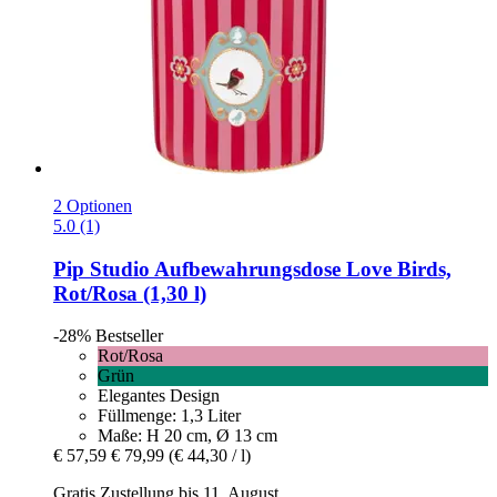
2 Optionen
5.0 (1)
Pip Studio
Aufbewahrungsdose Love Birds,
Rot/Rosa (1,30 l)
-28%
Bestseller
Rot/Rosa
Grün
Elegantes Design
Füllmenge: 1,3 Liter
Maße: H 20 cm, Ø 13 cm
€ 57,59
€ 79,99
(€ 44,30 / l)
Gratis Zustellung bis 11. August