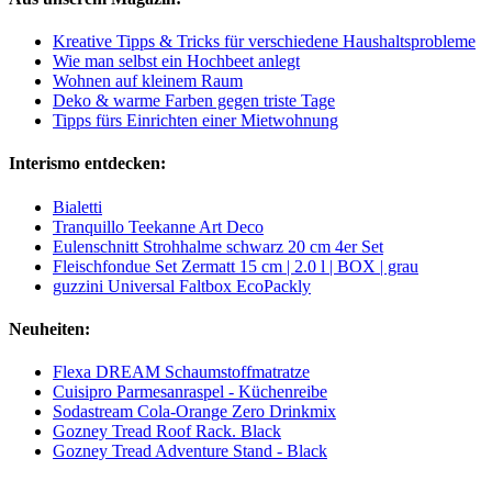
Kreative Tipps & Tricks für verschiedene Haushaltsprobleme
Wie man selbst ein Hochbeet anlegt
Wohnen auf kleinem Raum
Deko & warme Farben gegen triste Tage
Tipps fürs Einrichten einer Mietwohnung
Interismo entdecken:
Bialetti
Tranquillo Teekanne Art Deco
Eulenschnitt Strohhalme schwarz 20 cm 4er Set
Fleischfondue Set Zermatt 15 cm | 2.0 l | BOX | grau
guzzini Universal Faltbox EcoPackly
Neuheiten:
Flexa DREAM Schaumstoffmatratze
Cuisipro Parmesanraspel - Küchenreibe
Sodastream Cola-Orange Zero Drinkmix
Gozney Tread Roof Rack. Black
Gozney Tread Adventure Stand - Black