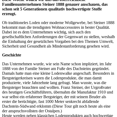
Familienunternehmen Steiner 1888 genauer anschauen, das
schon seit 5 Generationen qualitativ hochwertigste Stoffe
erzeugt.
Ob traditioneles Loden oder moderne Wollgewebe, bei Steiner 1888
bekommt man die trendigsten Wohnaccessoires in bester Qualität.
Dabei ist es dem Unternehmen wichtig, sich auch den
gesellschaftlichen Anforderungen der Gegenwart zu stellen, weshalb
die Einhaltung der gesetzlichen Vorgaben bei den Themen Umwelt,
Sicherheit und Gesundheit als Mindestanforderung gesehen wird.
Geschichte
Das Unternehmen wurde, wie sein Name schon impliziert, im Jahr
1888 von der Familie Steiner am Fuße des Dachsteins gegründet.
Damals hatte man eine kleine Lodenwalke angeschaft. Besonders in
Bergsteigerkreisen waren die Lodenprodukte, die man damit
produzierte, viele Jahrzehnte lang gefragt. Man wusste, was die
Bergsteiger brauchten und wollten. Franz Steiner, der Urgroßvater
des heutigen Geschäftsführers, übernahm die Manufaktur 1910 und
war selbst ein erfahrener Bergsteiger, der mit seinem Bruder als
erster die berüchtigte, fast 1000 Meter senkrecht abfallende
Dachstein-Südwand erklomm (Diese Tour gilt noch heute als eine
der anspruchsvollsten der Ostalpen.)
Heute werden neben klassichen Lodenprodukten auch hochwertige