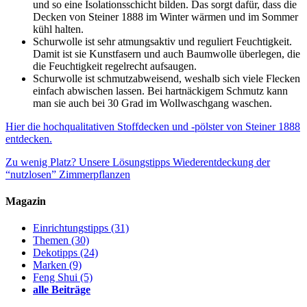
und so eine Isolationsschicht bilden. Das sorgt dafür, dass die
Decken von Steiner 1888 im Winter wärmen und im Sommer
kühl halten.
Schurwolle ist sehr atmungsaktiv und reguliert Feuchtigkeit.
Damit ist sie Kunstfasern und auch Baumwolle überlegen, die
die Feuchtigkeit regelrecht aufsaugen.
Schurwolle ist schmutzabweisend, weshalb sich viele Flecken
einfach abwischen lassen. Bei hartnäckigem Schmutz kann
man sie auch bei 30 Grad im Wollwaschgang waschen.
Hier die hochqualitativen Stoffdecken und -pölster von Steiner 1888
entdecken.
Zu wenig Platz? Unsere Lösungstipps
Wiederentdeckung der
“nutzlosen” Zimmerpflanzen
Magazin
Einrichtungstipps
(31)
Themen
(30)
Dekotipps
(24)
Marken
(9)
Feng Shui
(5)
alle Beiträge