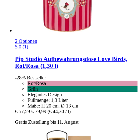
2 Optionen
5.0 (1)
Pip Studio
Aufbewahrungsdose Love Birds,
Rot/Rosa (1,30 l)
-28%
Bestseller
Rot/Rosa
Grün
Elegantes Design
Füllmenge: 1,3 Liter
Maße: H 20 cm, Ø 13 cm
€ 57,59
€ 79,99
(€ 44,30 / l)
Gratis Zustellung bis 11. August