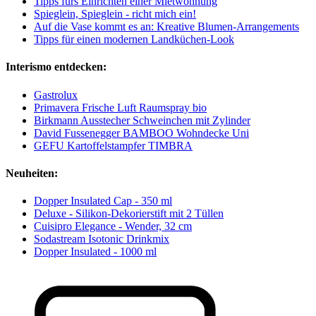
Tipps fürs Einrichten einer Mietwohnung
Spieglein, Spieglein - richt mich ein!
Auf die Vase kommt es an: Kreative Blumen-Arrangements
Tipps für einen modernen Landküchen-Look
Interismo entdecken:
Gastrolux
Primavera Frische Luft Raumspray bio
Birkmann Ausstecher Schweinchen mit Zylinder
David Fussenegger BAMBOO Wohndecke Uni
GEFU Kartoffelstampfer TIMBRA
Neuheiten:
Dopper Insulated Cap - 350 ml
Deluxe - Silikon-Dekorierstift mit 2 Tüllen
Cuisipro Elegance - Wender, 32 cm
Sodastream Isotonic Drinkmix
Dopper Insulated - 1000 ml