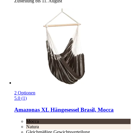
Zustellung bis 11. August
2 Optionen
5.0 (1)
Amazonas
XL Hängesessel Brasil, Mocca
Mocca
Natura
Gleichmäßige Gewichtsverteilung