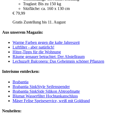
Traglast: Bis zu 150 kg
Sitzfläche: ca. 160 x 130 cm
€ 79,99
Gratis Zustellung bis 11. August
Aus unserem Magazin:
Warme Farben gegen die kalte Jahreszeit
Luftfilter - aber natürlich!
Hitze-Tipps für die Wohnung
Räume genauer betrachtet: Der Abstellraum
Lechuza® Balconera: Das Geheimnis schöner Pflanzen
Interismo entdecken:
Brabantia
Brabantia SinkStyle Seifenspender
Brabantia SinkSide Silikon Abtropfmatte
Blumat Wasserfilter Hochtankanschluss
Mäser Felise Speiseservice, weiß mit Goldrand
Neuheiten: