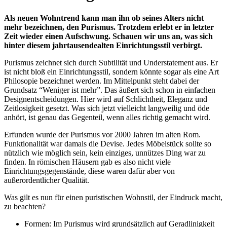
Als neuen Wohntrend kann man ihn ob seines Alters nicht
mehr bezeichnen, den Purismus. Trotzdem erlebt er in letzter
Zeit wieder einen Aufschwung. Schauen wir uns an, was sich
hinter diesem jahrtausendealten Einrichtungsstil verbirgt.
Purismus zeichnet sich durch Subtilität und Understatement aus. Er
ist nicht bloß ein Einrichtungsstil, sondern könnte sogar als eine Art
Philosopie bezeichnet werden. Im Mittelpunkt steht dabei der
Grundsatz “Weniger ist mehr”. Das äußert sich schon in einfachen
Designentscheidungen. Hier wird auf Schlichtheit, Eleganz und
Zeitlosigkeit gesetzt. Was sich jetzt vielleicht langweilig und öde
anhört, ist genau das Gegenteil, wenn alles richtig gemacht wird.
Erfunden wurde der Purismus vor 2000 Jahren im alten Rom.
Funktionalität war damals die Devise. Jedes Möbelstück sollte so
nützlich wie möglich sein, kein einziges, unnützes Ding war zu
finden. In römischen Häusern gab es also nicht viele
Einrichtungsgegenstände, diese waren dafür aber von
außerordentlicher Qualität.
Was gilt es nun für einen puristischen Wohnstil, der Eindruck macht,
zu beachten?
Formen: Im Purismus wird grundsätzlich auf Geradlinigkeit