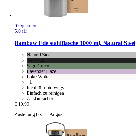
6 Optionen
5.0 (1)
Bambaw
Edelstahlflasche 1000 ml, Natural Steel
Natural Steel
Jet Black
Sage Green
Lavender Haze
Polar White
+1
Ideal für unterwegs
Einfach zu reinigen
Auslaufsicher
€ 19,99
Zustellung bis 11. August