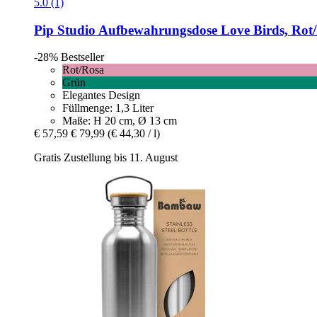
5.0 (1)
Pip Studio
Aufbewahrungsdose Love Birds, Rot/R
-28%
Bestseller
Rot/Rosa
Grün
Elegantes Design
Füllmenge: 1,3 Liter
Maße: H 20 cm, Ø 13 cm
€ 57,59
€ 79,99
(€ 44,30 / l)
Gratis Zustellung bis 11. August