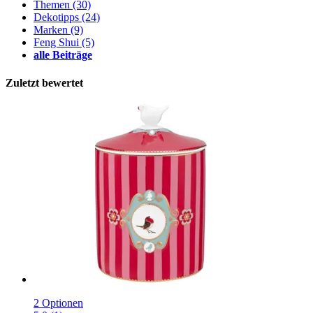
Themen
(30)
Dekotipps
(24)
Marken
(9)
Feng Shui
(5)
alle Beiträge
Zuletzt bewertet
2 Optionen