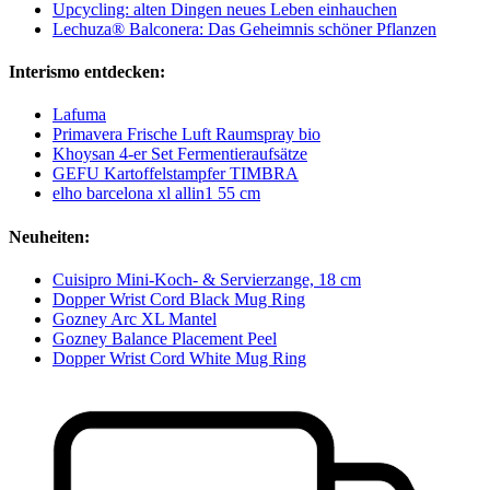
Upcycling: alten Dingen neues Leben einhauchen
Lechuza® Balconera: Das Geheimnis schöner Pflanzen
Interismo entdecken:
Lafuma
Primavera Frische Luft Raumspray bio
Khoysan 4-er Set Fermentieraufsätze
GEFU Kartoffelstampfer TIMBRA
elho barcelona xl allin1 55 cm
Neuheiten:
Cuisipro Mini-Koch- & Servierzange, 18 cm
Dopper Wrist Cord Black Mug Ring
Gozney Arc XL Mantel
Gozney Balance Placement Peel
Dopper Wrist Cord White Mug Ring