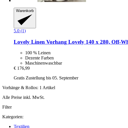
Warenkorb
5.0 (1)
Lovely Linen
Vorhang Lovely 140 x 280, Off-​Wh
100 % Leinen
Dezente Farben
Maschinenwaschbar
€ 176,99
Gratis Zustellung bis 05. September
Vorhänge & Rollos: 1 Artikel
Alle Preise inkl. MwSt.
Filter
Kategorien:
Textilien