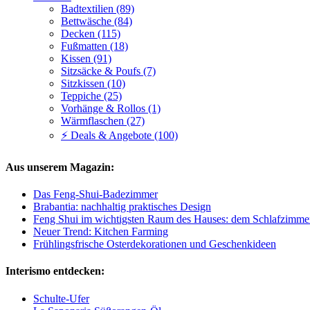
Badtextilien (89)
Bettwäsche (84)
Decken (115)
Fußmatten (18)
Kissen (91)
Sitzsäcke & Poufs (7)
Sitzkissen (10)
Teppiche (25)
Vorhänge & Rollos (1)
Wärmflaschen (27)
⚡ Deals & Angebote (100)
Aus unserem Magazin:
Das Feng-Shui-Badezimmer
Brabantia: nachhaltig praktisches Design
Feng Shui im wichtigsten Raum des Hauses: dem Schlafzimme
Neuer Trend: Kitchen Farming
Frühlingsfrische Osterdekorationen und Geschenkideen
Interismo entdecken:
Schulte-Ufer