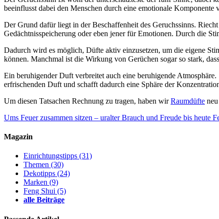
beeinflusst dabei den Menschen durch eine emotionale Komponente vi
Der Grund dafür liegt in der Beschaffenheit des Geruchssinns. Riech
Gedächtnisspeicherung oder eben jener für Emotionen. Durch die Sti
Dadurch wird es möglich, Düfte aktiv einzusetzen, um die eigene St
können. Manchmal ist die Wirkung von Gerüchen sogar so stark, das
Ein beruhigender Duft verbreitet auch eine beruhigende Atmosphäre
erfrischenden Duft und schafft dadurch eine Sphäre der Konzentrati
Um diesen Tatsachen Rechnung zu tragen, haben wir
Raumdüfte
neu 
Ums Feuer zusammen sitzen – uralter Brauch und Freude bis heute
F
Magazin
Einrichtungstipps
(31)
Themen
(30)
Dekotipps
(24)
Marken
(9)
Feng Shui
(5)
alle Beiträge