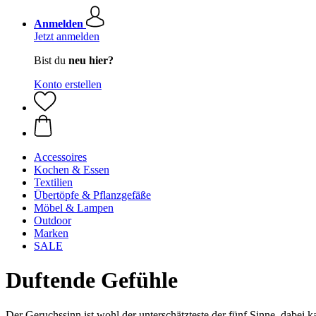
Anmelden
Jetzt anmelden
Bist du
neu hier?
Konto erstellen
Accessoires
Kochen & Essen
Textilien
Übertöpfe & Pflanzgefäße
Möbel & Lampen
Outdoor
Marken
SALE
Duftende Gefühle
Der Geruchssinn ist wohl der unterschätzteste der fünf Sinne, dabei