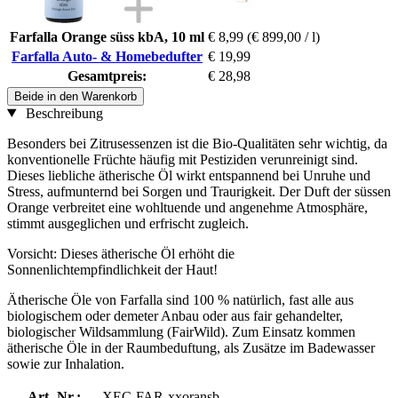
Farfalla Orange süss kbA, 10 ml
€ 8,99
(€ 899,00 / l)
Farfalla Auto- & Homebedufter
€ 19,99
Gesamtpreis:
€ 28,98
Beide in den Warenkorb
Beschreibung
Besonders bei Zitrusessenzen ist die Bio-Qualitäten sehr wichtig, da
konventionelle Früchte häufig mit Pestiziden verunreinigt sind.
Dieses liebliche ätherische Öl wirkt entspannend bei Unruhe und
Stress, aufmunternd bei Sorgen und Traurigkeit. Der Duft der süssen
Orange verbreitet eine wohltuende und angenehme Atmosphäre,
stimmt ausgeglichen und erfrischt zugleich.
Vorsicht: Dieses ätherische Öl erhöht die
Sonnenlichtempfindlichkeit der Haut!
Ätherische Öle von Farfalla sind 100 % natürlich, fast alle aus
biologischem oder demeter Anbau oder aus fair gehandelter,
biologischer Wildsammlung (FairWild). Zum Einsatz kommen
ätherische Öle in der Raumbeduftung, als Zusätze im Badewasser
sowie zur Inhalation.
Art.-Nr.:
XEC-FAR-xxoransb