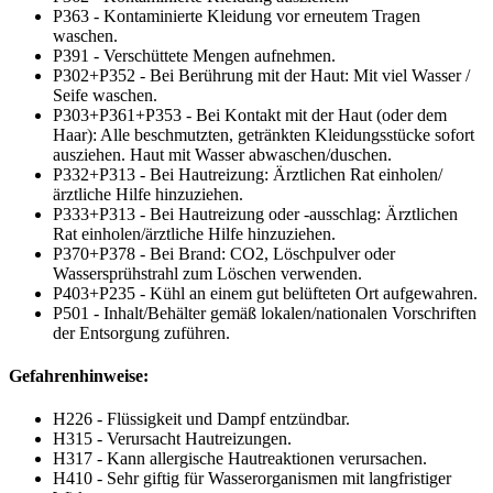
P363 - Kontaminierte Kleidung vor erneutem Tragen
waschen.
P391 - Verschüttete Mengen aufnehmen.
P302+P352 - Bei Berührung mit der Haut: Mit viel Wasser /
Seife waschen.
P303+P361+P353 - Bei Kontakt mit der Haut (oder dem
Haar): Alle beschmutzten, getränkten Kleidungsstücke sofort
ausziehen. Haut mit Wasser abwaschen/duschen.
P332+P313 - Bei Hautreizung: Ärztlichen Rat einholen/
ärztliche Hilfe hinzuziehen.
P333+P313 - Bei Hautreizung oder -ausschlag: Ärztlichen
Rat einholen/ärztliche Hilfe hinzuziehen.
P370+P378 - Bei Brand: CO2, Löschpulver oder
Wassersprühstrahl zum Löschen verwenden.
P403+P235 - Kühl an einem gut belüfteten Ort aufgewahren.
P501 - Inhalt/Behälter gemäß lokalen/nationalen Vorschriften
der Entsorgung zuführen.
Gefahrenhinweise:
H226 - Flüssigkeit und Dampf entzündbar.
H315 - Verursacht Hautreizungen.
H317 - Kann allergische Hautreaktionen verursachen.
H410 - Sehr giftig für Wasserorganismen mit langfristiger