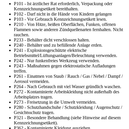
P101 - Ist ärztlicher Rat erforderlich, Verpackung oder
Kennzeichnungsetikett bereithalten.
P102 - Darf nicht in die Hände von Kindern gelangen
P103 - Vor Gebrauch Kennzeichnungsetikett lesen.
P210 - Von Hitze, heißen Oberflächen, Funken, offenen
Flammen sowie anderen Zündquellenarten fernhalten. Nicht
rauchen.
P233 - Behälter dicht verschlossen halten.
P240 - Behälter und zu befüllende Anlage erden.
P241 - Explosionsgeschützte elektrische
Betriebsmittel/Lüftungsanlagen/Beleuchtung verwenden.
P242 - Nur funkenfreies Werkzeug verwenden.
P243 - Maßnahmen gegen elektrostatische Aufladungen
treffen.
P261 - Einatmen von Staub / Rauch / Gas / Nebel / Dampf /
Aerosol vermeiden.
P264 - Nach Gebrauch mit viel Wasser gründlich waschen.
P272 - Kontaminierte Arbeitskleidung nicht außerhalb des
Arbeitsplatzes tragen.
P273 - Freisetzung in die Umwelt vermeiden.
P280 - Schutzhandschuhe / Schutzkleidung / Augenschutz /
Gesichtsschutz tragen.
P321 - Besondere Behandlung (siehe Hinweise auf diesem
Kennzeichnungsetikett).
P362 - Kontaminierte Kleidung ausziehen.