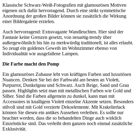
Klassische Schwarz-Weiß-Fotografien mit glamourösen Motiven
eigenen sich dafür hervorragend. Durch eine strikt symmetrische
Anordnung der großen Bilder können sie zusätzlich die Wirkung
einer Bildergalerie erzielen.
Auch hervorragend: Extravagante Wandleuchten. Hier sind der
Fantasie keine Grenzen gesetzt, von neuartig-trendy über
außergewöhnlich bis hin zu merkwürdig traditionell, ist alles erlaubt.
So zeugt ein goldenes Geweih im Wohnzimmer ebenso von
Individualität wie ausgefallene Lampen.
Die Farbe macht den Pomp
Ein glamouröses Zuhause lebt von kräftigen Farben und luxuriösen
Nuancen. Denken Sie bei der Farbwahl am besten an Violett,
Purpurrot, Dunkelgrau und Schwarz. Auch Beige, Sand und Grau
passen. Highlights setzt man mit metallischen Farben wie Gold und
Silber. Sind die Farben allgemein zu dunkel, kann man mit
Accessoires in knalligem Violett einzelne Akzente setzen. Besonders
stilvoll sind mit Gold verzierte Dekoelemente. Mit Krakelierlack
können Sie diesen ein antikes Aussehen verleihen. Es sollte nur
beachtet werden, dass die so behandelten Dinge auch wirklich
Einzelstücke sind. Das verleiht dem ganzen noch einmal zusätzliche
Exklusivität.