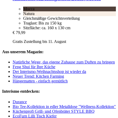
Mocca
Natura
Gleichmäßige Gewichtsverteilung
Traglast: Bis zu 150 kg
Sitzfläche: ca. 160 x 130 cm
€ 79,99
Gratis Zustellung bis 11. August
Aus unserem Magazin:
Natürliche Wege, das eigene Zuhause zum Duften zu bringen
Feng Shui für Ihre Küche
Der Interismo-Weihnachtsshop ist wieder da
Neuer Trend: Kitchen Farming
Hängematten - einfach gemütlich
Interismo entdecken:
Durance
Bio Tee-Kollektion in edler Metalldose "Wellness-Kollektion"
Küchenprofi Grill- und Ofenbräter STYLE BBQ
EcoFurn Lilli Tisch Kiefer