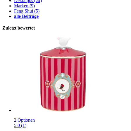
Dekotipps
(24)
Marken
(9)
Feng Shui
(5)
alle Beiträge
Zuletzt bewertet
2 Optionen
5.0 (1)