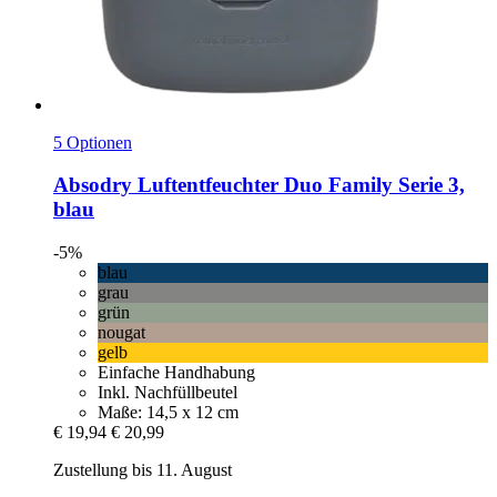
5 Optionen
Absodry
Luftentfeuchter Duo Family Serie 3,
blau
-5%
blau
grau
grün
nougat
gelb
Einfache Handhabung
Inkl. Nachfüllbeutel
Maße: 14,5 x 12 cm
€ 19,94
€ 20,99
Zustellung bis 11. August