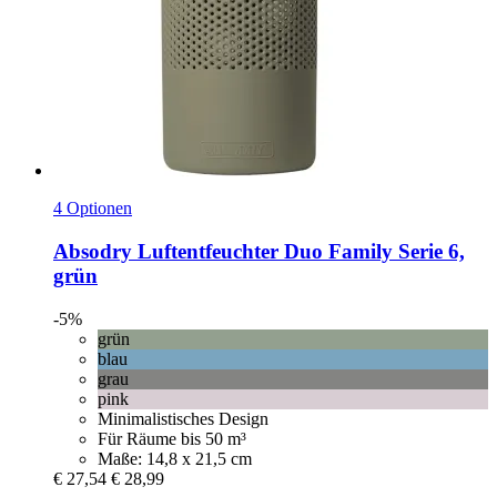
4 Optionen
Absodry
Luftentfeuchter Duo Family Serie 6,
grün
-5%
grün
blau
grau
pink
Minimalistisches Design
Für Räume bis 50 m³
Maße: 14,8 x 21,5 cm
€ 27,54
€ 28,99