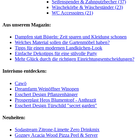
Seifenspender & Zahnputzbecher (37)
Wäschekörbe & Wäscheständer (23)
WC Accessoires (21)
Aus unserem Magazin:
Dampfen statt Bügeln: Zeit sparen und Kleidung schonen
Welches Material sollen die Gartenmöbel haben?
Tipps für einen modernen Landküchen-Look
Einfache Dekotipps für eine stilvolle Party
Mehr Glück durch die richtigen Einrichtungsentscheidungen?
Interismo entdecken:
Cawö
Dreamfarm Weinöffner Winopen
Esschert Design Pflanzenhänger
Prosperplast Heos Blumentopf - Anthrazit
Esschert Design Türschild "secret garden"
Neuheiten:
Sodastream Zitrone-Limette Zero Drinkmix
Gozney Acacia Wood Pizza Peel & Server