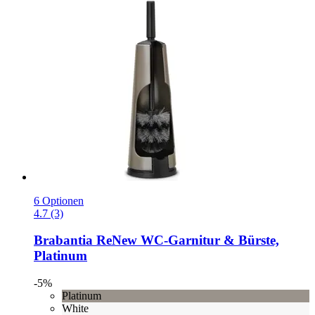
6 Optionen
4.7 (3)
Brabantia
ReNew WC-​Garnitur & Bürste,
Platinum
-5%
Platinum
White