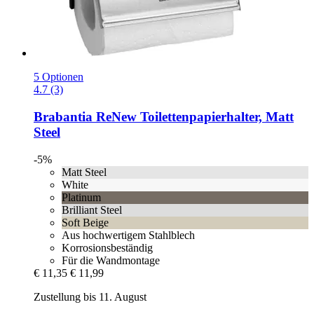
5 Optionen
4.7 (3)
Brabantia
ReNew Toilettenpapierhalter, Matt
Steel
-5%
Matt Steel
White
Platinum
Brilliant Steel
Soft Beige
Aus hochwertigem Stahlblech
Korrosionsbeständig
Für die Wandmontage
€ 11,35
€ 11,99
Zustellung bis 11. August