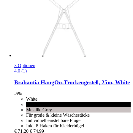
3 Optionen
4.0 (1)
Brabantia
HangOn-​Trockengestell, 25m, White
-5%
White
Matt Black
Metallic Grey
Für große & kleine Wäschestücke
Individuell einstellbare Flügel
Inkl. 8 Haken für Kleiderbügel
€ 71,20
€ 74,99