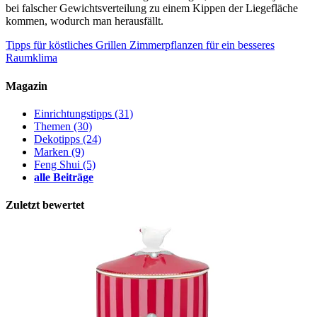
bei falscher Gewichtsverteilung zu einem Kippen der Liegefläche
kommen, wodurch man herausfällt.
Tipps für köstliches Grillen
Zimmerpflanzen für ein besseres
Raumklima
Magazin
Einrichtungstipps
(31)
Themen
(30)
Dekotipps
(24)
Marken
(9)
Feng Shui
(5)
alle Beiträge
Zuletzt bewertet