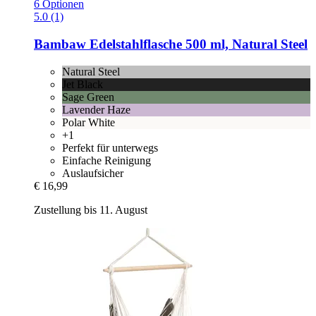
6 Optionen
5.0 (1)
Bambaw
Edelstahlflasche 500 ml, Natural Steel
Natural Steel
Jet Black
Sage Green
Lavender Haze
Polar White
+1
Perfekt für unterwegs
Einfache Reinigung
Auslaufsicher
€ 16,99
Zustellung bis 11. August