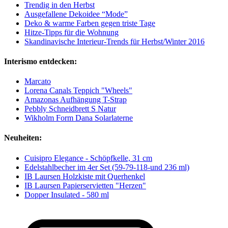
Trendig in den Herbst
Ausgefallene Dekoidee “Mode”
Deko & warme Farben gegen triste Tage
Hitze-Tipps für die Wohnung
Skandinavische Interieur-Trends für Herbst/Winter 2016
Interismo entdecken:
Marcato
Lorena Canals Teppich "Wheels"
Amazonas Aufhängung T-Strap
Pebbly Schneidbrett S Natur
Wikholm Form Dana Solarlaterne
Neuheiten:
Cuisipro Elegance - Schöpfkelle, 31 cm
Edelstahlbecher im 4er Set (59-79-118-und 236 ml)
IB Laursen Holzkiste mit Querhenkel
IB Laursen Papierservietten "Herzen"
Dopper Insulated - 580 ml