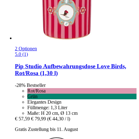
2 Optionen
5.0 (1)
Pip Studio
Aufbewahrungsdose Love Birds,
Rot/Rosa (1,30 l)
-28%
Bestseller
Rot/Rosa
Grün
Elegantes Design
Füllmenge: 1,3 Liter
Maße: H 20 cm, Ø 13 cm
€ 57,59
€ 79,99
(€ 44,30 / l)
Gratis Zustellung bis 11. August