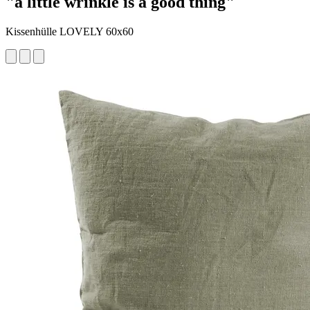
"a little wrinkle is a good thing"
Kissenhülle LOVELY 60x60