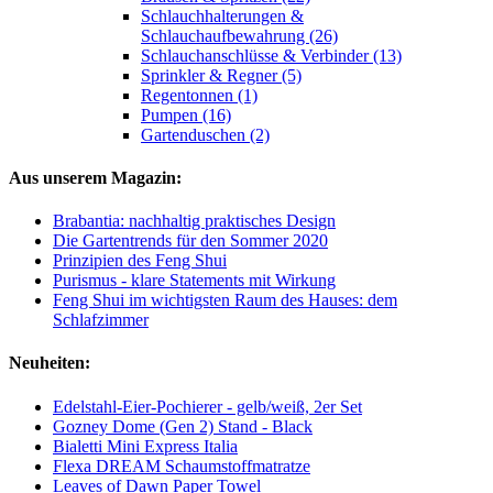
Schlauchhalterungen &
Schlauchaufbewahrung (26)
Schlauchanschlüsse & Verbinder (13)
Sprinkler & Regner (5)
Regentonnen (1)
Pumpen (16)
Gartenduschen (2)
Aus unserem Magazin:
Brabantia: nachhaltig praktisches Design
Die Gartentrends für den Sommer 2020
Prinzipien des Feng Shui
Purismus - klare Statements mit Wirkung
Feng Shui im wichtigsten Raum des Hauses: dem
Schlafzimmer
Neuheiten:
Edelstahl-Eier-Pochierer - gelb/weiß, 2er Set
Gozney Dome (Gen 2) Stand - Black
Bialetti Mini Express Italia
Flexa DREAM Schaumstoffmatratze
Leaves of Dawn Paper Towel