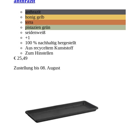
anthrazit
anthrazit
honig gelb
terra
pistazien grün
seidenweiß
+1
100 % nachhaltig hergestellt
Aus recyceltem Kunststoff
Zum Hinstellen
€ 25,49
Zustellung bis 08. August