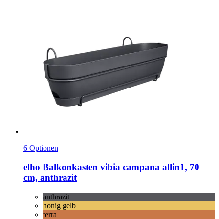
6 Optionen
elho
Balkonkasten vibia campana allin1, 70
cm, anthrazit
anthrazit
honig gelb
terra