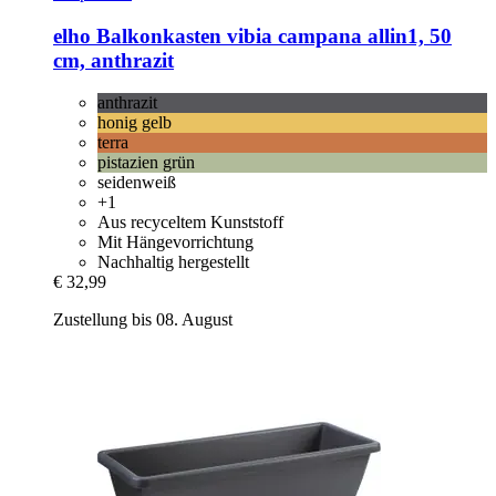
elho
Balkonkasten vibia campana allin1, 50
cm, anthrazit
anthrazit
honig gelb
terra
pistazien grün
seidenweiß
+1
Aus recyceltem Kunststoff
Mit Hängevorrichtung
Nachhaltig hergestellt
€ 32,99
Zustellung bis 08. August