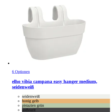
6 Optionen
elho
vibia campana easy hanger medium,
seidenweiß
seidenweiß
honig gelb
pistazien grün
anthrazit