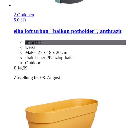
2 Optionen
5.0 (1)
elho
loft urban "balkon potholder", anthrazit
anthrazit
weiss
Maße: 27 x 18 x 20 cm
Praktischer Pflanztopfhalter
Outdoor
€ 14,99
Zustellung bis 08. August