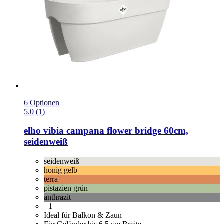
6 Optionen
5.0 (1)
elho
vibia campana flower bridge 60cm,
seidenweiß
seidenweiß
honig gelb
terra
pistazien grün
anthrazit
+1
Ideal für Balkon & Zaun