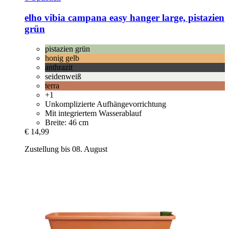
elho
vibia campana easy hanger large, pistazien
grün
pistazien grün
honig gelb
anthrazit
seidenweiß
terra
+1
Unkomplizierte Aufhängevorrichtung
Mit integriertem Wasserablauf
Breite: 46 cm
€ 14,99
Zustellung bis 08. August