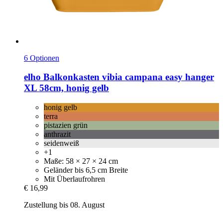
6 Optionen
elho
Balkonkasten vibia campana easy hanger
XL 58cm, honig gelb
honig gelb
terra
pistazien grün
anthrazit
seidenweiß
+1
Maße: 58 × 27 × 24 cm
Geländer bis 6,5 cm Breite
Mit Überlaufrohren
€ 16,99
Zustellung bis 08. August