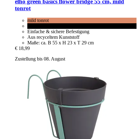
elho
green basics flower bridge 55 cm, mild
tonrot
mild tonrot
schwarz
Einfache & sichere Befestigung
Aus recyceltem Kunststoff
Maße: ca. B 55 x H 23 x T 29 cm
€ 18,99
Zustellung bis 08. August