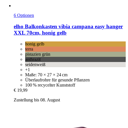
6 Optionen
elho
Balkonkasten vibia campana easy hanger
XXL 70cm, honig gelb
honig gelb
terra
pistazien grün
anthrazit
seidenweiß
+1
Maße: 70 × 27 × 24 cm
Überlaufrohre für gesunde Pflanzen
100 % recycelter Kunststoff
€ 19,99
Zustellung bis 08. August