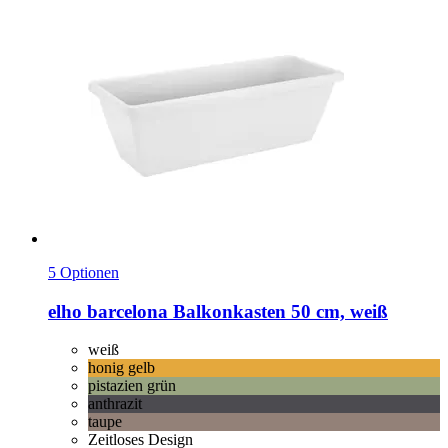
5 Optionen
elho
barcelona Balkonkasten 50 cm, weiß
weiß
honig gelb
pistazien grün
anthrazit
taupe
Zeitloses Design