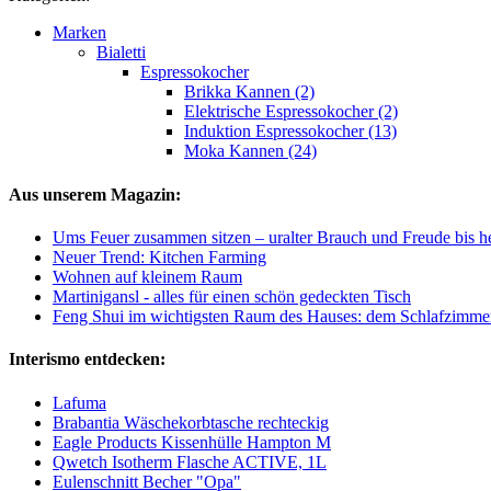
Marken
Bialetti
Espressokocher
Brikka Kannen (2)
Elektrische Espressokocher (2)
Induktion Espressokocher (13)
Moka Kannen (24)
Aus unserem Magazin:
Ums Feuer zusammen sitzen – uralter Brauch und Freude bis h
Neuer Trend: Kitchen Farming
Wohnen auf kleinem Raum
Martinigansl - alles für einen schön gedeckten Tisch
Feng Shui im wichtigsten Raum des Hauses: dem Schlafzimme
Interismo entdecken:
Lafuma
Brabantia Wäschekorbtasche rechteckig
Eagle Products Kissenhülle Hampton M
Qwetch Isotherm Flasche ACTIVE, 1L
Eulenschnitt Becher "Opa"