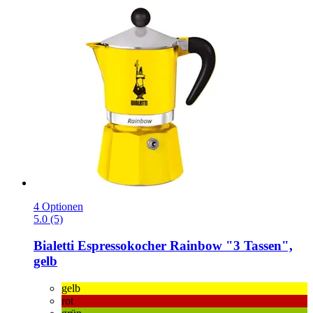
4 Optionen
5.0 (5)
Bialetti
Espressokocher Rainbow "3 Tassen",
gelb
gelb
rot