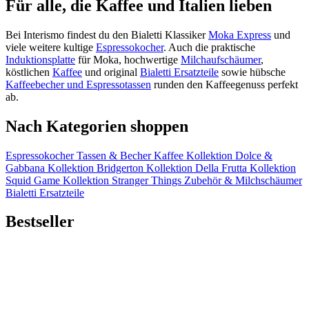
Für alle, die Kaffee und Italien lieben
Bei Interismo findest du den Bialetti Klassiker
Moka Express
und
viele weitere kultige
Espressokocher
. Auch die praktische
Induktionsplatte
für Moka, hochwertige
Milchaufschäumer
,
köstlichen
Kaffee
und original
Bialetti Ersatzteile
sowie hübsche
Kaffeebecher und Espressotassen
runden den Kaffeegenuss perfekt
ab.
Nach Kategorien shoppen
Espressokocher
Tassen & Becher
Kaffee
Kollektion Dolce &
Gabbana
Kollektion Bridgerton
Kollektion Della Frutta
Kollektion
Squid Game
Kollektion Stranger Things
Zubehör & Milchschäumer
Bialetti Ersatzteile
Bestseller