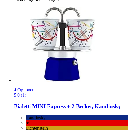
4 Optionen
5.0 (1)
Bialetti
MINI Express + 2 Becher, Kandinsky
Kandinsky
rot
Lichtenstein