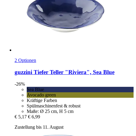
2 Optionen
guzzini
Tiefer Teller "Riviera", Sea Blue
-26%
Sea Blue
Avocado green
Kräftige Farben
Spülmaschinenfest & robust
Maße: Ø 25 cm, H 5 cm
€ 5,17
€ 6,99
Zustellung bis 11. August