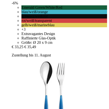
-6%
Emerald Green/White/Red
blau/weiß/orange
schwarz/weiß/rot
rot/weiß/transparent
gelb/weiß/marineblau
+3
Extravagantes Design
Raffinierte Glas-Optik
Größe: Ø 20 x 9 cm
€ 33,25
€ 35,49
Zustellung bis 11. August