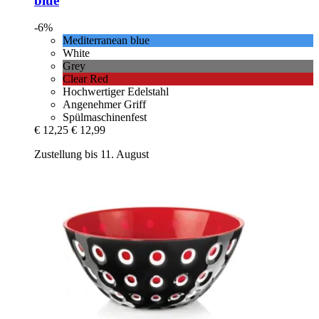
blue
-6%
Mediterranean blue
White
Grey
Clear Red
Hochwertiger Edelstahl
Angenehmer Griff
Spülmaschinenfest
€ 12,25
€ 12,99
Zustellung bis 11. August