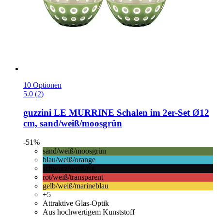
10 Optionen
5.0 (2)
guzzini
LE MURRINE Schalen im 2er-​Set Ø12
cm, sand/weiß/moosgrün
-51%
sand/weiß/moosgrün
blau/weiß/orange
schwarz/weiß/rot
rot/weiß/transparent
gelb/weiß/marineblau
+5
Attraktive Glas-Optik
Aus hochwertigem Kunststoff