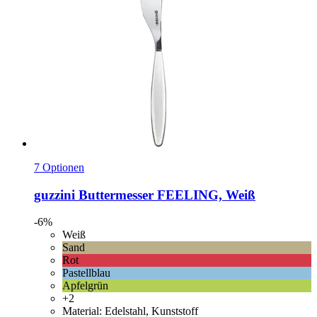
7 Optionen
guzzini
Buttermesser FEELING, Weiß
-6%
Weiß
Sand
Rot
Pastellblau
Apfelgrün
+2
Material: Edelstahl, Kunststoff