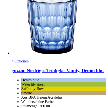
4 Optionen
guzzini
Niedriges Trinkglas Vanity, Denim blue
Denim blue
Water lily green
Saffron yellow
Smoke
Aus BPA-freiem Acrylglas
Wunderschöne Farben
Füllmenge: 360 ml