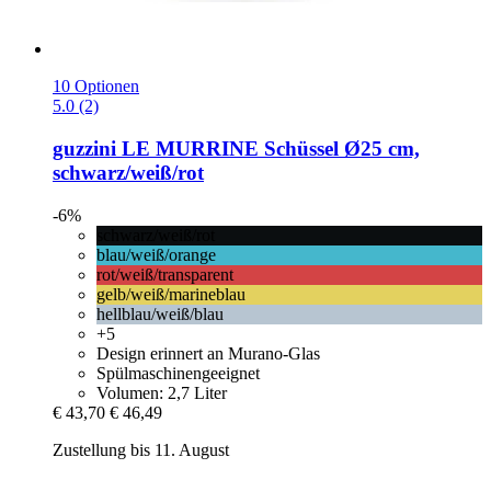
10 Optionen
5.0 (2)
guzzini
LE MURRINE Schüssel Ø25 cm,
schwarz/weiß/rot
-6%
schwarz/weiß/rot
blau/weiß/orange
rot/weiß/transparent
gelb/weiß/marineblau
hellblau/weiß/blau
+5
Design erinnert an Murano-Glas
Spülmaschinengeeignet
Volumen: 2,7 Liter
€ 43,70
€ 46,49
Zustellung bis 11. August