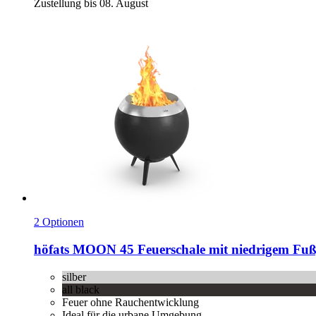
Zustellung bis 08. August
2 Optionen
höfats
MOON 45 Feuerschale mit niedrigem Fuß,
silber
all black
Feuer ohne Rauchentwicklung
Ideal für die urbane Umgebung