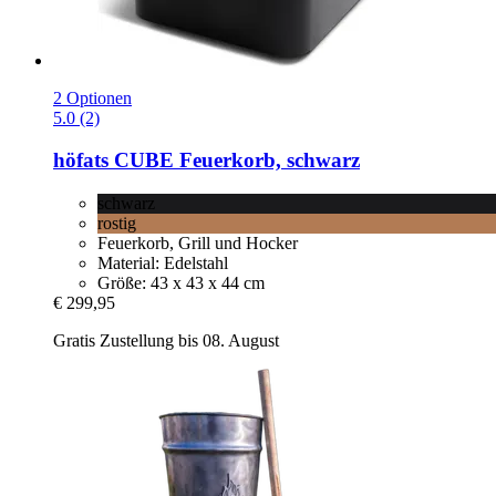
2 Optionen
5.0 (2)
höfats
CUBE Feuerkorb, schwarz
schwarz
rostig
Feuerkorb, Grill und Hocker
Material: Edelstahl
Größe: 43 x 43 x 44 cm
€ 299,95
Gratis Zustellung bis 08. August