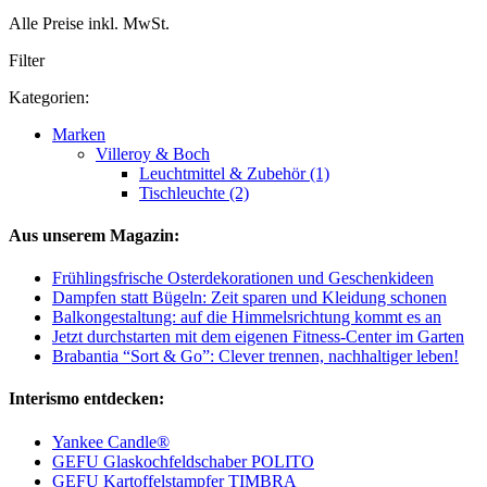
Alle Preise inkl. MwSt.
Filter
Kategorien:
Marken
Villeroy & Boch
Leuchtmittel & Zubehör (1)
Tischleuchte (2)
Aus unserem Magazin:
Frühlingsfrische Osterdekorationen und Geschenkideen
Dampfen statt Bügeln: Zeit sparen und Kleidung schonen
Balkongestaltung: auf die Himmelsrichtung kommt es an
Jetzt durchstarten mit dem eigenen Fitness-Center im Garten
Brabantia “Sort & Go”: Clever trennen, nachhaltiger leben!
Interismo entdecken:
Yankee Candle®
GEFU Glaskochfeldschaber POLITO
GEFU Kartoffelstampfer TIMBRA