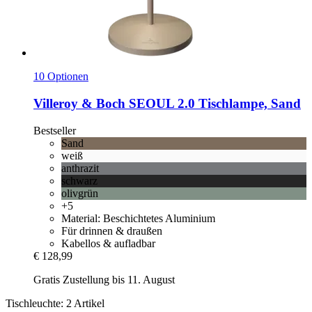
10 Optionen
Villeroy & Boch
SEOUL 2.0 Tischlampe, Sand
Bestseller
Sand
weiß
anthrazit
schwarz
olivgrün
+5
Material: Beschichtetes Aluminium
Für drinnen & draußen
Kabellos & aufladbar
€ 128,99
Gratis Zustellung bis 11. August
Tischleuchte: 2 Artikel