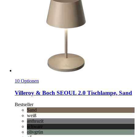
10 Optionen
Villeroy & Boch
SEOUL 2.0 Tischlampe, Sand
Bestseller
Sand
weiß
anthrazit
schwarz
olivgrün