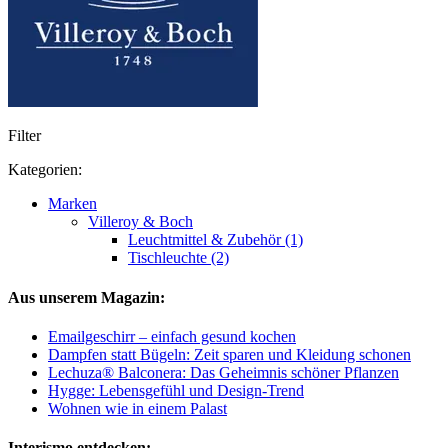
Filter
Kategorien:
Marken
Villeroy & Boch
Leuchtmittel & Zubehör (1)
Tischleuchte (2)
Aus unserem Magazin:
Emailgeschirr – einfach gesund kochen
Dampfen statt Bügeln: Zeit sparen und Kleidung schonen
Lechuza® Balconera: Das Geheimnis schöner Pflanzen
Hygge: Lebensgefühl und Design-Trend
Wohnen wie in einem Palast
Interismo entdecken: