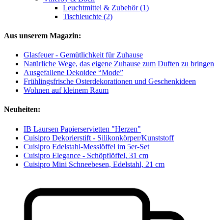
Leuchtmittel & Zubehör (1)
Tischleuchte (2)
Aus unserem Magazin:
Glasfeuer - Gemütlichkeit für Zuhause
Natürliche Wege, das eigene Zuhause zum Duften zu bringen
Ausgefallene Dekoidee “Mode”
Frühlingsfrische Osterdekorationen und Geschenkideen
Wohnen auf kleinem Raum
Neuheiten:
IB Laursen Papierservietten "Herzen"
Cuisipro Dekorierstift - Silikonkörper/Kunststoff
Cuisipro Edelstahl-Messlöffel im 5er-Set
Cuisipro Elegance - Schöpflöffel, 31 cm
Cuisipro Mini Schneebesen, Edelstahl, 21 cm