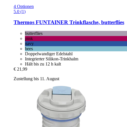
4 Optionen
5.0 (1)
Thermos
FUNTAINER Trinkflasche, butterflies
butterflies
pink
navy
bees
Doppelwandiger Edelstahl
Integrierter Silikon-Trinkhalm
Hält bis zu 12 h kalt
€ 21,99
Zustellung bis 11. August