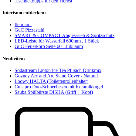
Tischdekotipps für den Herbst
Interismo entdecken:
fleur ami
GuC Pizzastahl
SMART & COMPACT Abgiesssieb & Spritzschutz
LED-Leiste für Wasserfall 600mm , 1 Stück
GuC Feuerkorb Seite 60 - Jubiläum
Neuheiten:
Sodastream Lipton Ice Tea Pfirsich Drinkmix
Gozney Arc and Arc Stand Cover - Natural
Loowy HALTA (Toilettenrollenhalter)
Cuisipro Duo-Schneebesen mit Keramikkugel
Sauba Spülbürste DISHA (Griff + Kopf)