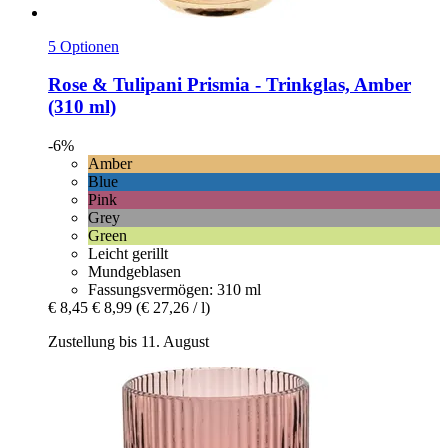
5 Optionen
Rose & Tulipani
Prismia -​ Trinkglas, Amber
(310 ml)
-6%
Amber
Blue
Pink
Grey
Green
Leicht gerillt
Mundgeblasen
Fassungsvermögen: 310 ml
€ 8,45
€ 8,99
(€ 27,26 / l)
Zustellung bis 11. August