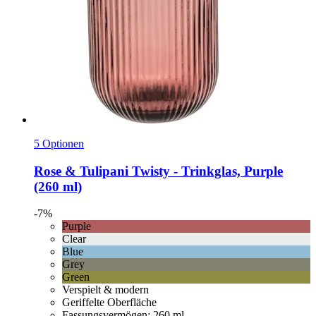
5 Optionen
Rose & Tulipani
Twisty -​ Trinkglas, Purple
(260 ml)
-7%
Purple
Clear
Blue
Grey
Green
Verspielt & modern
Geriffelte Oberfläche
Fassungsvermögen: 260 ml