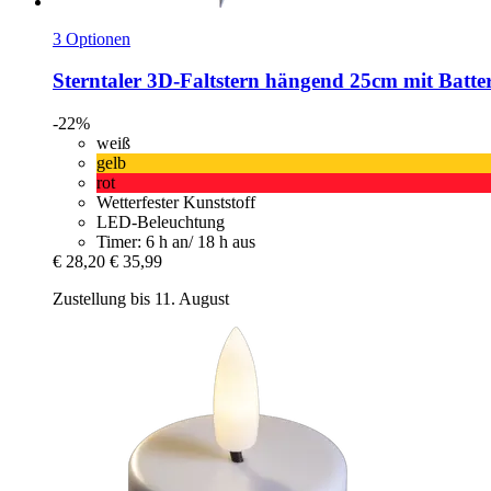
3 Optionen
Sterntaler
3D-​Faltstern hängend 25cm mit Batte
-22%
weiß
gelb
rot
Wetterfester Kunststoff
LED-Beleuchtung
Timer: 6 h an/ 18 h aus
€ 28,20
€ 35,99
Zustellung bis 11. August