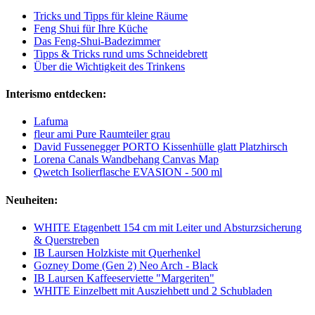
Tricks und Tipps für kleine Räume
Feng Shui für Ihre Küche
Das Feng-Shui-Badezimmer
Tipps & Tricks rund ums Schneidebrett
Über die Wichtigkeit des Trinkens
Interismo entdecken:
Lafuma
fleur ami Pure Raumteiler grau
David Fussenegger PORTO Kissenhülle glatt Platzhirsch
Lorena Canals Wandbehang Canvas Map
Qwetch Isolierflasche EVASION - 500 ml
Neuheiten:
WHITE Etagenbett 154 cm mit Leiter und Absturzsicherung
& Querstreben
IB Laursen Holzkiste mit Querhenkel
Gozney Dome (Gen 2) Neo Arch - Black
IB Laursen Kaffeeserviette "Margeriten"
WHITE Einzelbett mit Ausziehbett und 2 Schubladen