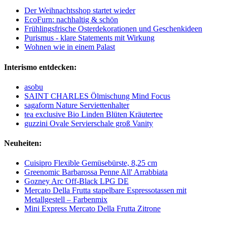
Der Weihnachtsshop startet wieder
EcoFurn: nachhaltig & schön
Frühlingsfrische Osterdekorationen und Geschenkideen
Purismus - klare Statements mit Wirkung
Wohnen wie in einem Palast
Interismo entdecken:
asobu
SAINT CHARLES Ölmischung Mind Focus
sagaform Nature Serviettenhalter
tea exclusive Bio Linden Blüten Kräutertee
guzzini Ovale Servierschale groß Vanity
Neuheiten:
Cuisipro Flexible Gemüsebürste, 8,25 cm
Greenomic Barbarossa Penne All' Arrabbiata
Gozney Arc Off-Black LPG DE
Mercato Della Frutta stapelbare Espressotassen mit
Metallgestell – Farbenmix
Mini Express Mercato Della Frutta Zitrone