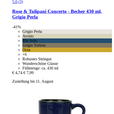
5.0 (3)
Rose & Tulipani
Concerto -​ Becher 430 ml,
Grigio Perla
-41%
Grigio Perla
Avorio
Blu Avio
Grigio Tortora
Ocra
+6
Robustes Steingut
Wunderschöne Glasur
Füllmenge: ca. 430 ml
€ 4,74
€ 7,99
Zustellung bis 11. August