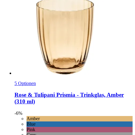
5 Optionen
Rose & Tulipani
Prismia -​ Trinkglas, Amber
(310 ml)
-6%
Amber
Blue
Pink
Grey