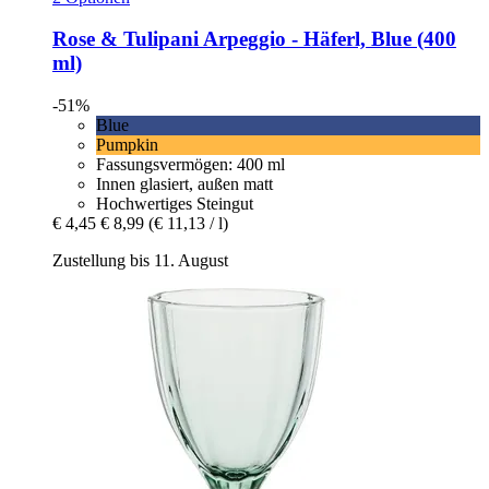
Rose & Tulipani
Arpeggio -​ Häferl, Blue (400
ml)
-51%
Blue
Pumpkin
Fassungsvermögen: 400 ml
Innen glasiert, außen matt
Hochwertiges Steingut
€ 4,45
€ 8,99
(€ 11,13 / l)
Zustellung bis 11. August