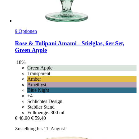
9 Optionen
Rose & Tulipani
Amami -​ Stielglas, 6er-​Set,
Green Apple
-18%
Green Apple
Transparent
Amber
Amethyst
Blue Night
+4
Schlichtes Design
Stabiler Stand
Füllmenge: 300 ml
€ 48,90
€ 59,40
Zustellung bis 11. August