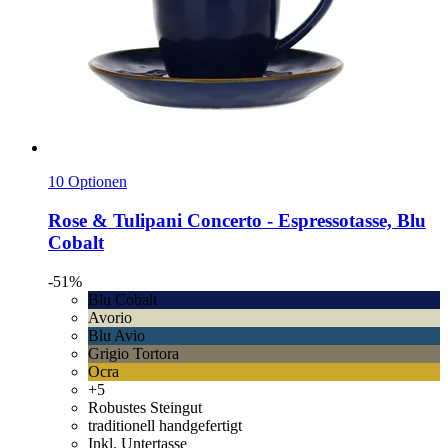
10 Optionen
Rose & Tulipani
Concerto -​ Espressotasse, Blu
Cobalt
-51%
Blu Cobalt
Avorio
Blu Avio
Grigio Tortora
Ocra
+5
Robustes Steingut
traditionell handgefertigt
Inkl. Untertasse