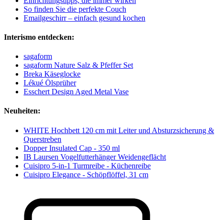
Einrichtungstipps, die immer wirken
So finden Sie die perfekte Couch
Emailgeschirr – einfach gesund kochen
Interismo entdecken:
sagaform
sagaform Nature Salz & Pfeffer Set
Breka Käseglocke
Lékué Ölsprüher
Esschert Design Aged Metal Vase
Neuheiten:
WHITE Hochbett 120 cm mit Leiter und Absturzsicherung &
Querstreben
Dopper Insulated Cap - 350 ml
IB Laursen Vogelfutterhänger Weidengeflächt
Cuisipro 5-in-1 Turmreibe - Küchenreibe
Cuisipro Elegance - Schöpflöffel, 31 cm