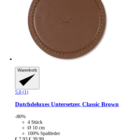
Warenkorb
5.0 (1)
Dutchdeluxes
Untersetzer, Classic Brown
-80%
4 Stück
Ø 10 cm
100% Spaltleder
€ 7,93
€ 39,99