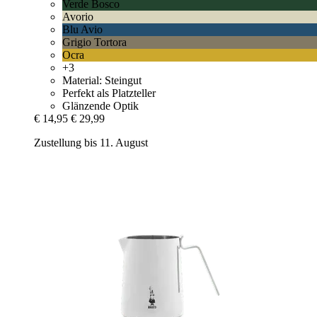
Verde Bosco
Avorio
Blu Avio
Grigio Tortora
Ocra
+3
Material: Steingut
Perfekt als Platzteller
Glänzende Optik
€ 14,95
€ 29,99
Zustellung bis 11. August