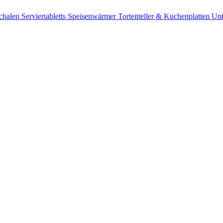
chalen
Serviertabletts
Speisenwärmer
Tortenteller & Kuchenplatten
Unt