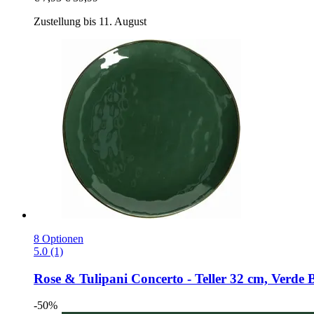
Zustellung bis 11. August
8 Optionen
5.0 (1)
Rose & Tulipani
Concerto -​ Teller 32 cm, Verde 
-50%