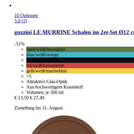
10 Optionen
5.0 (2)
guzzini
LE MURRINE Schalen im 2er-​Set Ø12 c
-51%
sand/weiß/moosgrün
blau/weiß/orange
schwarz/weiß/rot
rot/weiß/transparent
gelb/weiß/marineblau
+5
Attraktive Glas-Optik
Aus hochwertigem Kunststoff
Volumen: je 300 ml
€ 13,50
€ 27,49
Zustellung bis 11. August