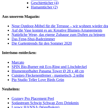
Geschirrtücher (4)
Hamamtücher (2)
Aus unserem Magazin:
Neue Outdoor-Möbel für die Terrasse – wir wohnen wieder dr
Auf die Vase kommt es an: Kreative Blumen-Arrangements
Natürliche Wege, das eigene Zuhause zum Duften zu bringen
Das Feng-Shui-Badezimmer
Die Gartentrends für den Sommer 2020
Interismo entdecken:
Marcato
SPIN Bio-Burner mit Eco-Ring und Löschdeckel
Blumentopfhalter Panama Tower Ø 28 x 48 cm
Cuisipro Fleckenentferner - magnetisch, 2-teilig
Pip Studio Teller Love Birds Grün
Neuheiten:
Gozney Pro Placement Peel
Sodastream Schwip Schwap Zero Drinkmix
Loowy HANNA (Wandhaken)