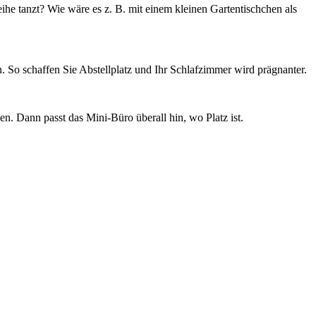
he tanzt? Wie wäre es z. B. mit einem kleinen Gartentischchen als
. So schaffen Sie Abstellplatz und Ihr Schlafzimmer wird prägnanter.
en. Dann passt das Mini-Büro überall hin, wo Platz ist.