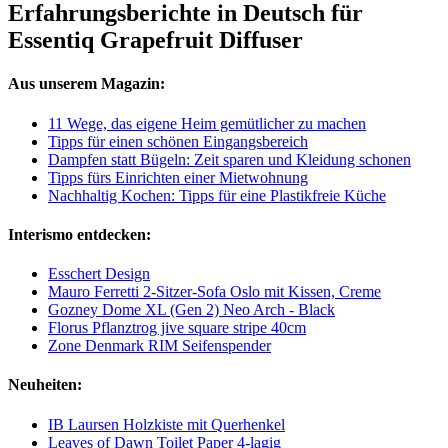
Erfahrungsberichte in Deutsch für
Essentiq Grapefruit Diffuser
Aus unserem Magazin:
11 Wege, das eigene Heim gemütlicher zu machen
Tipps für einen schönen Eingangsbereich
Dampfen statt Bügeln: Zeit sparen und Kleidung schonen
Tipps fürs Einrichten einer Mietwohnung
Nachhaltig Kochen: Tipps für eine Plastikfreie Küche
Interismo entdecken:
Esschert Design
Mauro Ferretti 2-Sitzer-Sofa Oslo mit Kissen, Creme
Gozney Dome XL (Gen 2) Neo Arch - Black
Florus Pflanztrog jive square stripe 40cm
Zone Denmark RIM Seifenspender
Neuheiten:
IB Laursen Holzkiste mit Querhenkel
Leaves of Dawn Toilet Paper 4-lagig