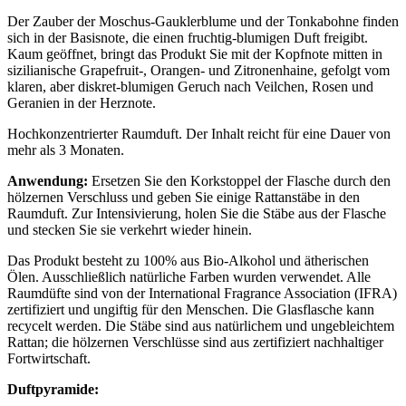
Der Zauber der Moschus-Gauklerblume und der Tonkabohne finden
sich in der Basisnote, die einen fruchtig-blumigen Duft freigibt.
Kaum geöffnet, bringt das Produkt Sie mit der Kopfnote mitten in
sizilianische Grapefruit-, Orangen- und Zitronenhaine, gefolgt vom
klaren, aber diskret-blumigen Geruch nach Veilchen, Rosen und
Geranien in der Herznote.
Hochkonzentrierter Raumduft. Der Inhalt reicht für eine Dauer von
mehr als 3 Monaten.
Anwendung:
Ersetzen Sie den Korkstoppel der Flasche durch den
hölzernen Verschluss und geben Sie einige Rattanstäbe in den
Raumduft. Zur Intensivierung, holen Sie die Stäbe aus der Flasche
und stecken Sie sie verkehrt wieder hinein.
Das Produkt besteht zu 100% aus Bio-Alkohol und ätherischen
Ölen. Ausschließlich natürliche Farben wurden verwendet. Alle
Raumdüfte sind von der International Fragrance Association (IFRA)
zertifiziert und ungiftig für den Menschen. Die Glasflasche kann
recycelt werden. Die Stäbe sind aus natürlichem und ungebleichtem
Rattan; die hölzernen Verschlüsse sind aus zertifiziert nachhaltiger
Fortwirtschaft.
Duftpyramide: